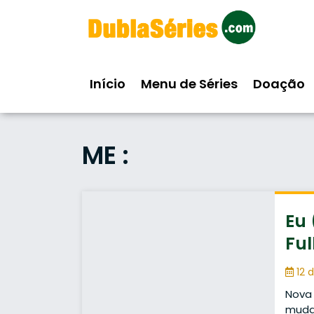
Skip
to
content
Início
Menu de Séries
Doação
ME :
Eu
Ful
12 d
Nova 
mudan