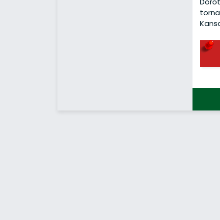
Dorot
torna
Kansa