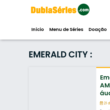
Skip
to
content
Início
Menu de Séries
Doação
EMERALD CITY :
Eme
AMZ
áu
21 